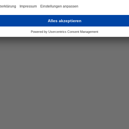
ce-Flaschenhals:
nit Economics:
onsistenz:
Daten-Hölle: