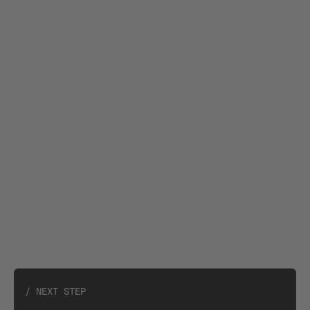
Signifikante Steigerung der messbaren
Conversions
Höhere technologische Unabhängigkeit
Enterprise-Grade Stabilität:
/ NEXT STEP