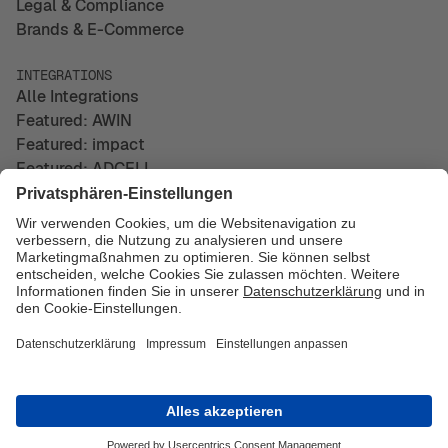
Legal & Compliance
Brands & E-Commerce
INTEGRATIONS
Alle Integrations
Featured: AWIN
Featured: impact
Featured: ADCELL
UNTERNEHMEN
Über uns
Kontakt
Impressum
Datenschutz
© Copyright 2026 easy Marketing GmbH