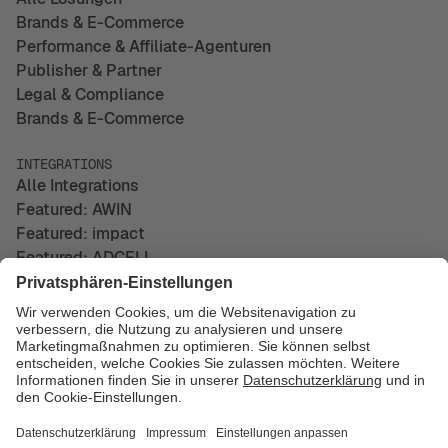
Brands & E-Commerce
Performance & Affiliate-Agenturen
Publisher & Partner
Legal & Compliance
Brands & E-Commerce
INTEGRATIONS
Alle Integrations
Featured: AWIN
Featured: impact
Featured: ADCELL
UNTERNEHMEN
Über uns
Kontakt
Impressum
Datenschutz
© Copyright 2026 easy Marketing GmbH