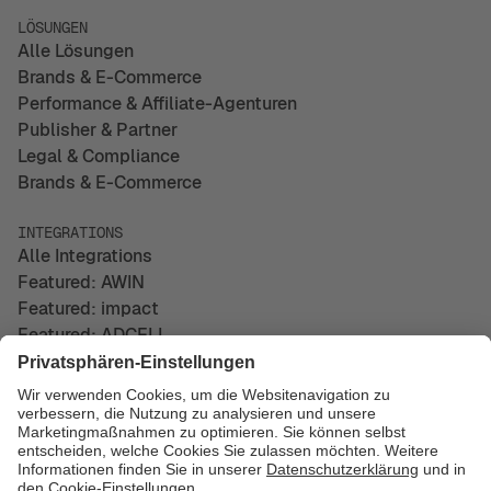
LÖSUNGEN
Alle Lösungen
Brands & E-Commerce
Performance & Affiliate-Agenturen
Publisher & Partner
Legal & Compliance
Brands & E-Commerce
INTEGRATIONS
Alle Integrations
Featured: AWIN
Featured: impact
Featured: ADCELL
UNTERNEHMEN
Über uns
Kontakt
Impressum
Datenschutz