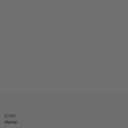
Paid Media & Social
LinkedIn
Optimiere deine Kampagnen auf LinkedIn durch
präzises Server-Side Tracking und Conversion-API
Integration.
Details
START
Home