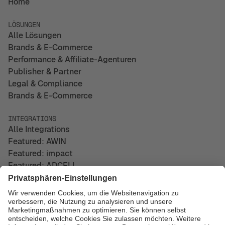
Home
LÖSUNGEN
Alle Lösungen
Brands & E-Commerce
Performance & Affiliate-Agenturen
Publisher & Partner
Legal & Compliance
Brands & E-Commerce
INTEGRATIONS
Alle Integrations
Featured: AWIN
Featured: impact
Featured: ADCELL
UNTERNEHMEN
Über uns
Kontakt
Impressum