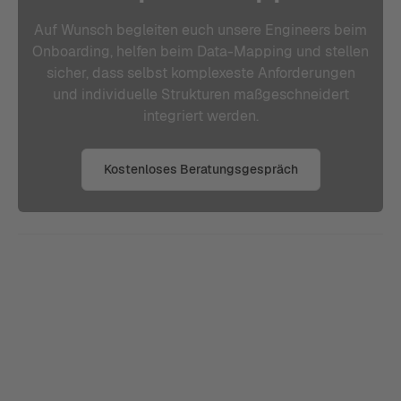
Auf Wunsch begleiten euch unsere Engineers beim
Onboarding, helfen beim Data-Mapping und stellen
sicher, dass selbst komplexeste Anforderungen
und individuelle Strukturen maßgeschneidert
integriert werden.
Kostenloses Beratungsgespräch
Paid Media & Social
Adform