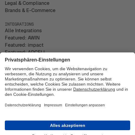
Legal & Compliance
Brands & E-Commerce
INTEGRATIONS
Alle Integrations
Featured: AWIN
Featured: impact
Featured: ADCELL
UNTERNEHMEN
Über uns
Kontakt
Impressum
Datenschutz
© Copyright 2026 easy Marketing GmbH