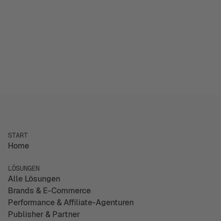
Optimiere deine Kampagnen auf Adform durch
präzises Server-Side Tracking und Conversion-API
Integration.
Details
START
Home
LÖSUNGEN
Alle Lösungen
Brands & E-Commerce
Performance & Affiliate-Agenturen
Publisher & Partner