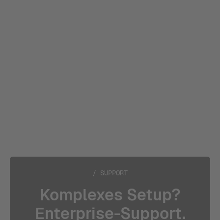
Custom Attribution:
Setup Endpoint:
Select Metrics:
Analyze:
/ SUPPORT
Komplexes Setup?
Enterprise-Support.